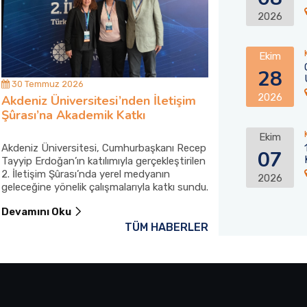
2026
Ekim
28
30 Temmuz 2026
30 Temmuz 202
2026
Akdeniz Üniversitesi’nden İletişim
Akdeniz Ünive
Şûrası’na Akademik Katkı
Kumluca’daki 
Desteği
Ekim
Akdeniz Üniversitesi, Cumhurbaşkanı Recep
Akdeniz Üniversi
07
Tayyip Erdoğan’ın katılımıyla gerçekleştirilen
mahallesindeki ya
2. İletişim Şûrası’nda yerel medyanın
itfaiye aracını K
2026
geleceğine yönelik çalışmalarıyla katkı sundu.
Devamını Oku
Devamını Oku
TÜM HABERLER