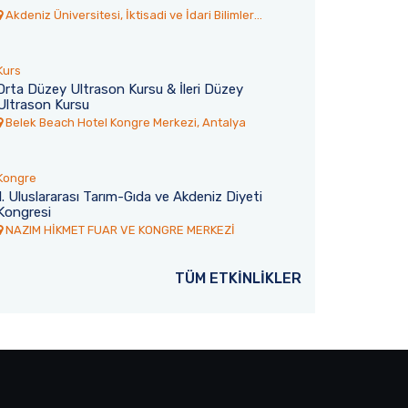
Akdeniz Üniversitesi, İktisadi ve İdari Bilimler
Fakültesi Toplantı Salonu
Kurs
Orta Düzey Ultrason Kursu & İleri Düzey
Ultrason Kursu
6
30 Temmuz 2026
Belek Beach Hotel Kongre Merkezi, Antalya
rsitesi’nden
Akdeniz TÖMER’den 77 Ulus
Yangına İtfaiye
Öğrenci Mezun Oldu
Kongre
tesi, Kumluca’nın Yazır
1. Uluslararası Tarım-Gıda ve Akdeniz Diyeti
Akdeniz Üniversitesi Türkçe Öğret
Kongresi
ngın için üniversiteye ait
Uygulama ve Araştırma Merkezi 
umluca’ya gönderdi.
NAZIM HİKMET FUAR VE KONGRE MERKEZİ
dünyanın farklı ülkelerinden Antal
gelerek Türkçe eğitimi alan 77 ulus
öğrencisini mezun etti.
TÜM ETKİNLİKLER
Devamını Oku