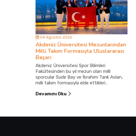
04 Ağustos 2026
Akdeniz Üniversitesi Mezunlarından
Milli Takım Formasıyla Uluslararası
Başarı
Akdeniz Üniversitesi Spor Bilimleri
Fakültesinden bu yıl mezun olan milli
sporcular Sude Bay ve İbrahim Tarık Aslan,
milli takım formasıyla elde ettikleri
uluslararası derecelerle üniversitelerine ve
Devamını Oku
Türkiye’ye gurur yaşattı.