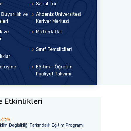
e
Sanal Tur
Duyarlılık ve
Akdeniz Üniversitesi
eleri
Kariyer Merkezi
k ve
Müfredatlar
r
Sınıf Temsilcileri
ıklar
Görüşme
Eğitim - Öğretim
Faaliyet Takvimi
 Etkinlikleri
Eğitim
İklim Değişikliği Farkındalık Eğitim Programı