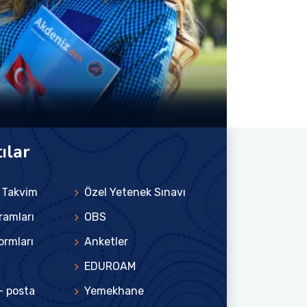
ılar
 Takvim
Özel Yetenek Sınavı
ramları
OBS
ormları
Anketler
EDUROAM
- posta
Yemekhane